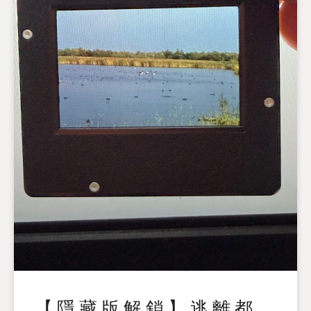
【隱藏版解鎖】逃離都