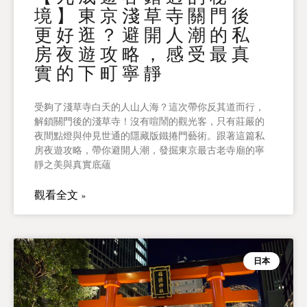
境】東京淺草寺關門後
更好逛？避開人潮的私
房夜遊攻略，感受最真
實的下町寧靜
受夠了淺草寺白天的人山人海？這次帶你反其道而行，
解鎖關門後的淺草寺！沒有喧鬧的觀光客，只有莊嚴的
夜間點燈與仲見世通的隱藏版鐵捲門藝術。跟著這篇私
房夜遊攻略，帶你避開人潮，發掘東京最古老寺廟的寧
靜之美與真實底蘊
觀看全文 »
日本