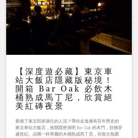
【深度遊必藏】東京車
站大飯店隱藏版秘境！
開箱 Bar Oak 必飲木
桶熟成馬丁尼，欣賞絕
美紅磚夜景
厭倦了東京熙來攘往的人流？帶你走進擁有百年歷史的
東京車站大飯店，推開隱密酒吧 Bar Oak 的木門，彷彿穿
越世紀。品嚐一杯專屬的木桶熟成馬丁尼，在復古氛圍