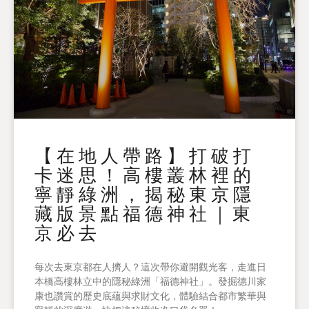
【在地人帶路】打破打
卡迷思！高樓叢林裡的
寧靜綠洲，揭秘東京隱
藏版景點福德神社｜東
京必去
每次去東京都在人擠人？這次帶你避開觀光客，走進日
本橋高樓林立中的隱秘綠洲「福德神社」。發掘德川家
康也讚賞的歷史底蘊與求財文化，體驗結合都市繁華與