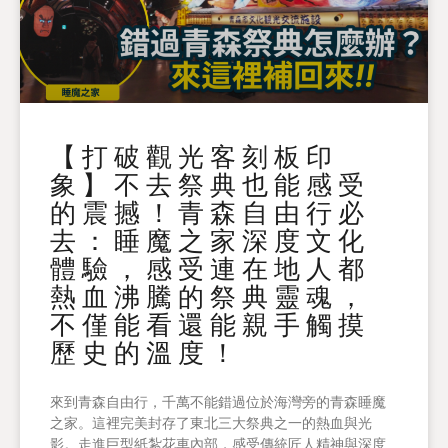
【打破觀光客刻板印
象】不去祭典也能感受
的震撼！青森自由行必
去：睡魔之家深度文化
體驗，感受連在地人都
熱血沸騰的祭典靈魂，
不僅能看還能親手觸摸
歷史的溫度！
來到青森自由行，千萬不能錯過位於海灣旁的青森睡魔
之家。這裡完美封存了東北三大祭典之一的熱血與光
影。走進巨型紙紮花車內部，感受傳統匠人精神與深度