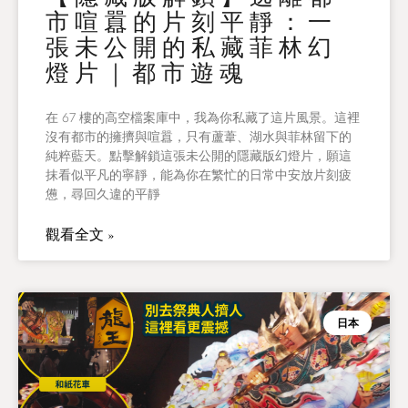
市喧囂的片刻平靜：一
張未公開的私藏菲林幻
燈片｜都市遊魂
在 67 樓的高空檔案庫中，我為你私藏了這片風景。這裡
沒有都市的擁擠與喧囂，只有蘆葦、湖水與菲林留下的
純粹藍天。點擊解鎖這張未公開的隱藏版幻燈片，願這
抹看似平凡的寧靜，能為你在繁忙的日常中安放片刻疲
憊，尋回久違的平靜
觀看全文 »
日本