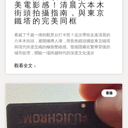
美電影感！清晨六本木
街頭拍攝指南，與東京
鐵塔的完美同框
看膩了千篇一律的觀景台打卡照？這次帶你走進清晨的
六本木街頭，避開擁擠人潮，用長焦鏡頭捕捉東京鐵塔
與現代街道交織的極致壓縮感。發掘隱藏在繁華背後的
城市紋理，體驗一場跨越時代的深度文化漫步
觀看全文 »
香港