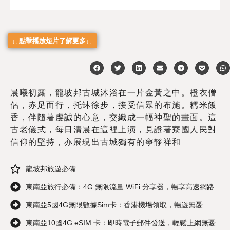
↓↓點擊播放短片了解更多↓↓
晨曦初露，龍坡邦古城沐浴在一片金黃之中。橙衣僧
侶，赤足而行，托缽徐步，接受信眾的布施。糯米飯
香，伴隨著虔誠的心意，交織成一幅神聖的畫面。這
古老儀式，每日清晨在這裡上演，見證著寮國人民對
信仰的堅持，亦展現出古城獨有的寧靜祥和
龍坡邦旅遊必備
東南亞旅行必備：4G 無限流量 WiFi 分享器，暢享高速網路
東南亞5國4G無限數據Sim卡：香港機場領取，暢遊無憂
東南亞10國4G eSIM 卡：即時電子郵件發送，輕鬆上網無憂