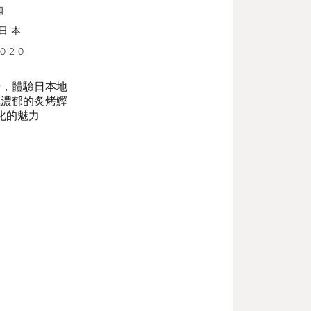
知
日本
2020
場，體驗日本地
氣濃郁的炙烤鰹
化的魅力