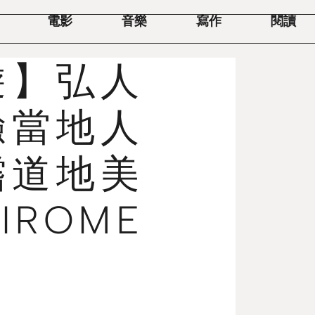
電影
音樂
寫作
閱讀
遊】弘人
驗當地人
嚐道地美
ROME