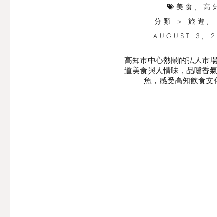
美食
,
高
分類 >
旅遊
,
AUGUST 3, 
高知市中心熱鬧的弘人市
道美食與人情味，品嚐香
魚，感受高知飲食文