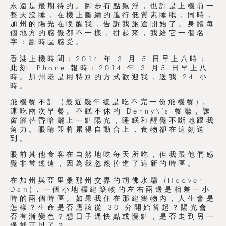
永遠是最期待的。腳步有點飄浮，也許是上機前一
整天沒睡，在機上斷續的進行低質素睡眠，同時，
加州的陽光在喚醒我，告訴我旅途開始了。身體每
個地方的感覺都不一樣，拼起來，我給它一個名
字：劃時區感受。
香港上機時間：2014 年 3 月 5 日早上八時；
此刻 iPhone 報時：2014 年 3 月5 日早上八
時。加州老是用特別的方式歡迎我，送我 24 小
時。
飛機餐不計 (最近幾年總是吃不完一份飛機餐)，
連吃兩次早餐。不眠不休的 Denny\’s 餐廳，讓
窗簾替昏暗灑上一點陽光，睡眠和醒覺不斷地跟我
角力。眼睛即將累得自動合上，食物卻在這刻送
到。
眼前其他食客在自然地吃每天所吃，但我跟他們感
覺非常遙遠，因為我忽然掉進了這新的時區。
在加州與亞里桑那州交界的胡佛水壩 (Hoover
Dam)，一個小地標建築物的左右兩邊是相差一小
時的兩個時區。如果我住在那建築物內，人生會是
怎樣？生命是否應該從 30 分開始算起？陽光會
否有漸變色？想日子過快點或慢點，是否走到另一
邊就可以了？