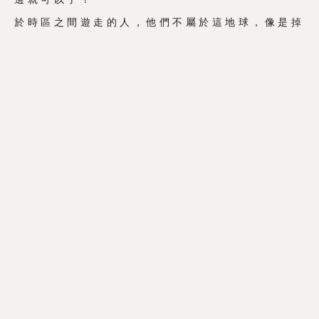
於時區之間遊走的人，他們不屬於這地球，像是掉
進了一個地球以外的空間，但看到的卻是這世界。
對了，浪子就是這種人。
我很想做，但未夠瀟灑。
圖：
Ken Liu
@
都市遊魂
，Los Angeles，
USA，iPhone，
Hipstamatic
文：
Ken Liu
@
都市遊魂
都市遊魂
|
Facebook
http://www.citytraveldreamer.com