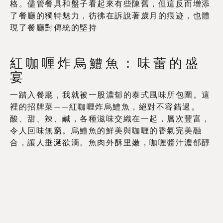
格。儘管餐具和盤子看起來有些陳舊，但這反而增添
了餐廳的獨特魅力，彷彿在訴說著歲月的痕迹，也體
現了餐廳對傳統的堅持
紅咖喱炸烏鱧魚：味蕾的盛
宴
一踏入餐廳，我就被一股濃郁的泰式風味所包圍。這
裡的招牌菜——紅咖喱炸烏鱧魚，絕對不容錯過。
酸、甜、辣、鹹，各種滋味交織在一起，層次豐富，
令人回味無窮。烏鱧魚的鮮美與咖喱的香氣完美融
合，讓人垂涎欲滴。魚肉外酥里嫩，咖喱醬汁濃郁醇
厚，簡直是味蕾的盛宴
曼谷機票優惠價格查詢
Trip.com
|
Klook
|
Booking.com
|
Skyscanner
曼谷酒店住宿優惠價格查詢