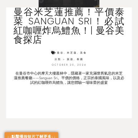
曼谷米芝蓮推薦！平價泰
菜 SANGUAN SRI！必試
紅咖喱炸烏鱧魚！| 曼谷美
食探店
曼谷
,
米芝蓮
,
美食
分類 >
旅遊
,
泰國
OCTOBER 25, 2024
在曼谷市中心的摩天大樓叢林中，隱藏著一家充滿懷舊氣息的米芝
蓮推薦餐廳——Sanguan Sri。平價的價格，正宗的泰國風味，以及必
試的紅咖喱炸烏鱧魚，讓您體驗一場味蕾的盛宴
↓↓點擊播放短片了解更多↓↓