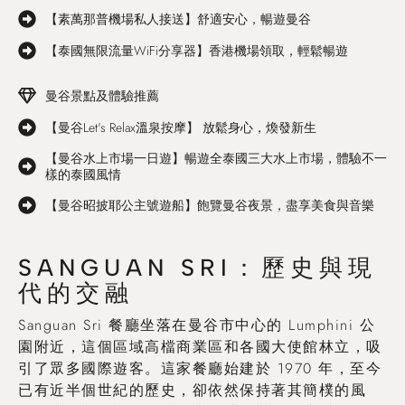
【素萬那普機場私人接送】舒適安心，暢遊曼谷
【泰國無限流量WiFi分享器】香港機場領取，輕鬆暢遊
曼谷景點及體驗推薦
【曼谷Let's Relax溫泉按摩】 放鬆身心，煥發新生
【曼谷水上市場一日遊】暢遊全泰國三大水上市場，體驗不一
樣的泰國風情
【曼谷昭披耶公主號遊船】飽覽曼谷夜景，盡享美食與音樂
SANGUAN SRI：歷史與現
代的交融
Sanguan Sri 餐廳坐落在曼谷市中心的 Lumphini 公
園附近，這個區域高檔商業區和各國大使館林立，吸
引了眾多國際遊客。這家餐廳始建於 1970 年，至今
已有近半個世紀的歷史，卻依然保持著其簡樸的風