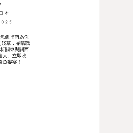
食
日本
2025
鰻魚飯指南為你
到淺草，品嚐職
解析關東與關西
達人。立即收
鰻魚饗宴！