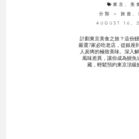
東京
,
美
分類 >
旅遊
,
AUGUST 16, 
計劃東京美食之旅？這份
嚴選7家必吃老店，從銀座
人炭烤的極致美味。深入
風味差異，讓你成為鰻魚
藏，輕鬆預約東京頂級