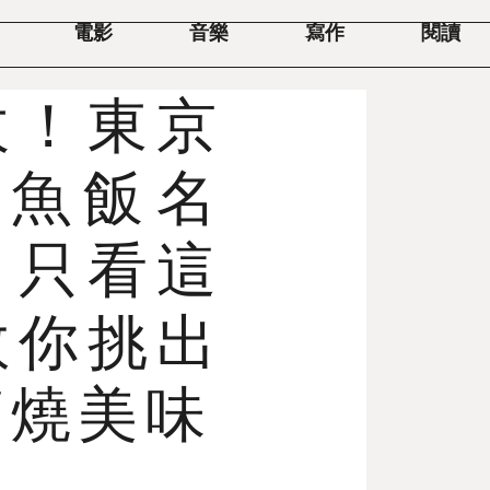
電影
音樂
寫作
閱讀
收！東京
鰻魚飯名
：只看這
教你挑出
蒲燒美味