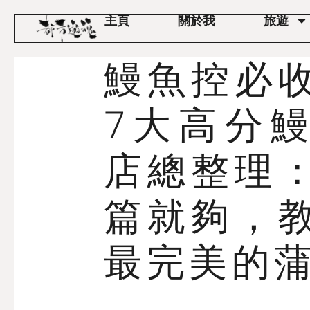
主頁
關於我
旅遊
鰻魚控必
7大高分
店總整理
篇就夠，
最完美的