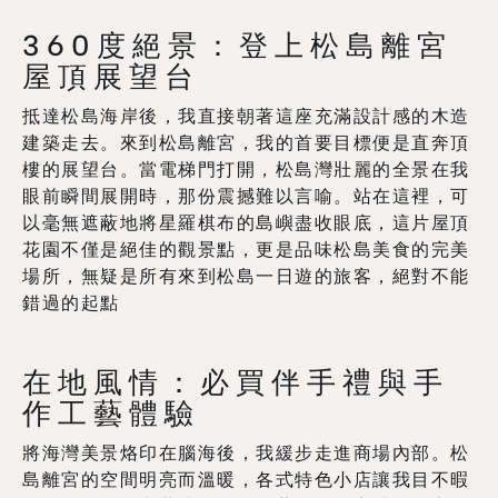
360度絕景：登上松島離宮
屋頂展望台
抵達松島海岸後，我直接朝著這座充滿設計感的木造
建築走去。來到松島離宮，我的首要目標便是直奔頂
樓的展望台。當電梯門打開，松島灣壯麗的全景在我
眼前瞬間展開時，那份震撼難以言喻。站在這裡，可
以毫無遮蔽地將星羅棋布的島嶼盡收眼底，這片屋頂
花園不僅是絕佳的觀景點，更是品味松島美食的完美
場所，無疑是所有來到松島一日遊的旅客，絕對不能
錯過的起點
在地風情：必買伴手禮與手
作工藝體驗
將海灣美景烙印在腦海後，我緩步走進商場內部。松
島離宮的空間明亮而溫暖，各式特色小店讓我目不暇