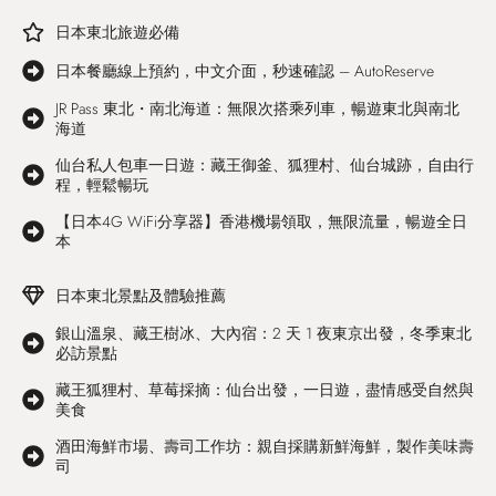
日本東北旅遊必備
日本餐廳線上預約，中文介面，秒速確認 – AutoReserve
JR Pass 東北・南北海道：無限次搭乘列車，暢遊東北與南北
海道
仙台私人包車一日遊：藏王御釜、狐狸村、仙台城跡，自由行
程，輕鬆暢玩
【日本4G WiFi分享器】香港機場領取，無限流量，暢遊全日
本
日本東北景點及體驗推薦
銀山溫泉、藏王樹冰、大內宿：2 天 1 夜東京出發，冬季東北
必訪景點
藏王狐狸村、草莓採摘：仙台出發，一日遊，盡情感受自然與
美食
酒田海鮮市場、壽司工作坊：親自採購新鮮海鮮，製作美味壽
司