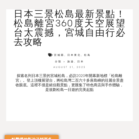
日本三景松島最新景點！
松島離宮360度天空展望
台太震撼，宮城自由行必
去攻略
宮城縣
,
日本東北
,
松島
分類 >
旅遊
,
日本
AUGUST 31, 2025
探索名列日本三景的宮城松島，必訪2020年開幕新地標「松島離
宮」。登上頂樓展望台，將松島灣二百六十多座島嶼的壯麗全景盡
收眼底。這裡不僅是絕佳觀景點，更匯集了特色商店與手作體驗，
是規劃松島一日遊的完美起點