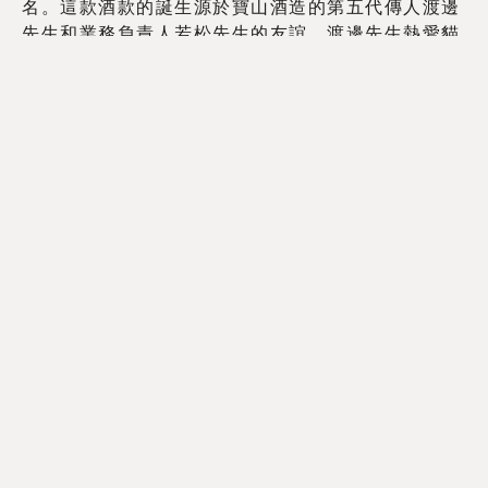
名。這款酒款的誕生源於寶山酒造的第五代傳人渡邊
先生和業務負責人若松先生的友誼。渡邊先生熱愛貓
咪，而若松先生則像狗狗一樣親和力十足，他們將兩
人大學時期在居酒屋相遇的場景設計成酒標，以「賣
酒的狗」和「釀酒的貓」來代表他們共同擔起寶山酒
造未來的決心
清甜順口，果香四溢
這款純米吟釀清酒使用新潟縣產的越光米、新潟酵母
和太保山流出的地下水釀造，酒質清甜順口，帶有青
蘋果的香氣，非常適合初次品嚐日本酒的人。我個人
最喜歡的是它帶有淡淡的果香，配上水果更顯美味，
這也是我較少遇到的清酒特色
野餐時光，幸福滿溢
在西九龍文化公園的草地上，我們一邊享受著陽光和