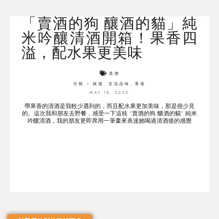
「賣酒的狗 釀酒的貓」純
米吟釀清酒開箱！果香四
溢，配水果更美味
美酒
分類 >
旅遊
,
生活品味
,
香港
MAY 18, 2020
帶果香的清酒是我較少遇到的，而且配水果更加美味，那是很少見
的。這次我和朋友去野餐，感受一下這枝 “賣酒的狗 釀酒的貓” 純米
吟釀清酒，我的朋友更即席用一筆畫來表達她喝過清酒後的感覺