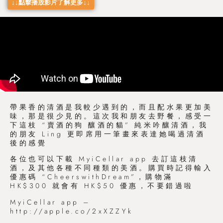
↓↓點擊播放影片了解更多↓↓
帶果香的清酒是我較少遇到的，而且配水果更加美
味，那是很少見的。這次我和朋友去野餐，感受一
下這枝 “賣酒的狗 釀酒的貓” 純米吟釀清酒，我
的朋友 Ling 更即席用一筆畫來表達她喝過清酒
後的感覺
各位也可以下載 MyiCellar app 去訂這枝清
酒，及其他各種不同種類的美酒。購買時記得輸入
優惠碼 “CheerswithDream”，購物滿
HK$300 就會有 HK$50 優惠，不要錯過啦
MyiCellar app –
http://apple.co/2xXZZYk