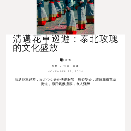
清邁花車巡遊：泰北玫瑰
的文化盛放
清邁
分類 >
旅遊
,
泰國
NOVEMBER 22, 2024
清邁花車巡遊，泰北少女身穿傳統服飾，舞姿曼妙，繽紛花瓣散落
街道，節日氣氛濃厚，令人沉醉