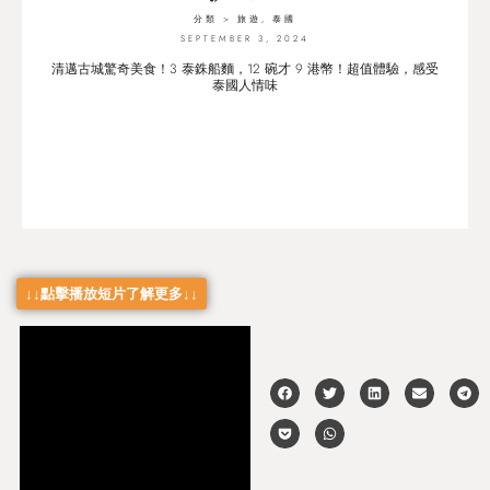
分類 >
旅遊
,
泰國
SEPTEMBER 3, 2024
清邁古城驚奇美食！3 泰銖船麵，12 碗才 9 港幣！超值體驗，感受
泰國人情味
↓↓點擊播放短片了解更多↓↓