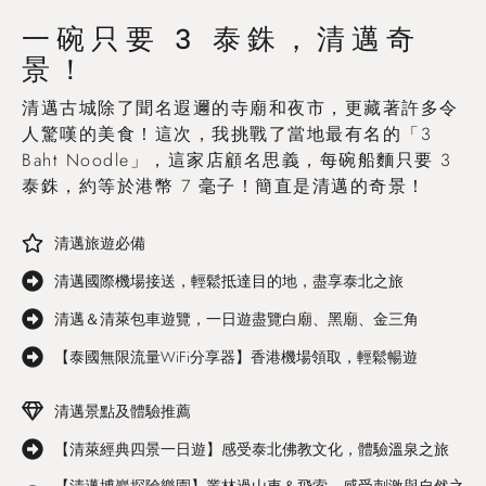
一碗只要 3 泰銖，清邁奇
景！
清邁古城除了聞名遐邇的寺廟和夜市，更藏著許多令
人驚嘆的美食！這次，我挑戰了當地最有名的「3
Baht Noodle」，這家店顧名思義，每碗船麵只要 3
泰銖，約等於港幣 7 毫子！簡直是清邁的奇景！
清邁旅遊必備
清邁國際機場接送，輕鬆抵達目的地，盡享泰北之旅
清邁＆清萊包車遊覽，一日遊盡覽白廟、黑廟、金三角
【泰國無限流量WiFi分享器】香港機場領取，輕鬆暢遊
清邁景點及體驗推薦
【清萊經典四景一日遊】感受泰北佛教文化，體驗溫泉之旅