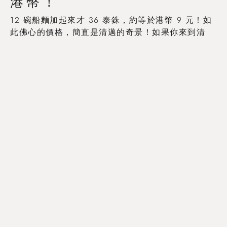
港幣！
12 碗船麵加起來才 36 泰銖，約等於港幣 9 元！如
此佛心的價格，簡直是清邁的奇景！如果你來到清
邁，一定要來「3 Baht Noodle」體驗一下這種超值
的美味！
清邁機票優惠價格查詢
Trip.com
|
Klook
|
Booking.com
|
Skyscanner
清邁酒店住宿優惠價格查詢
Trip.com
|
Booking.com
|
Agoda
清邁景點門票及當地旅遊優惠
Klook
|
KKday
平價美食，溫暖人情：清邁
的魅力