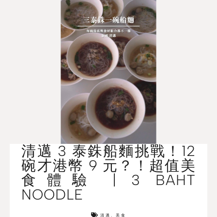
清邁 3 泰銖船麵挑戰！12
碗才港幣 9 元？！超值美
食體驗 | 3 BAHT
NOODLE
清邁
,
美食