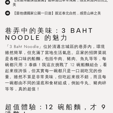
【清邁博巖探險樂園】叢林過山車＆飛索，感受刺激與自然之
美
【茵他儂國家公園一日遊】親近泰北自然，感受山林之美
巷弄中的美味：3 BAHT
NOODLE 的魅力
「3 Baht Noodle」位於清邁古城區的巷弄內，環境
雖然簡單，但充滿了當地生活氣息。店家的招牌菜就
是各種口味的船麵，包括牛肉、豬肉、魚丸等等，每
碗都只用 3 泰銖！我這次挑戰了 12 碗船麵組合，看
起來很誇張，但其實每一碗都只是一口就吃完的份
量。雖然不算是非常美味，但吃起來很不錯，而且每
一碗都由不同的湯底和食材組成，例如牛丸、豬肉碎
等等，真的超值！
超值體驗：12 碗船麵，才 9