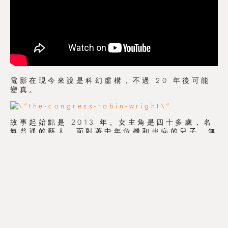
電影在現今來說是科幻虛構，不過 20 年後可能
變真。
故事起始點是 2013 年。女主角是四十多歲，名
氣普通的藝人，面對著中年危機和患病的兒子，無
奈地為了金錢而作出決定：賣掉整個自己給電影公
司，只要走進大型掃描器內，按指示做出動作，喜
怒哀樂等等的表情，完成後，電腦就可以把她複製
放進任何電影內，完全不需親自演出，不會變老，
可以年輕十歲 (能年輕多少由合約金額決定)，合
約為二十年期。
結果這合約是雙贏 (這個很主觀)，女主角有錢救
兒子，擁有一點物質，同時她成為了電影明星 (雖
然無人認識她的真人)。