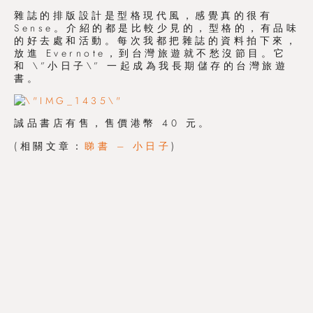
雜誌的排版設計是型格現代風，感覺真的很有
Sense。介紹的都是比較少見的，型格的，有品味
的好去處和活動。每次我都把雜誌的資料拍下來，
放進 Evernote，到台灣旅遊就不愁沒節目。它
和 \”小日子\” 一起成為我長期儲存的台灣旅遊
書。
誠品書店有售，售價港幣 40 元。
(相關文章：
睇書 – 小日子
)
都市遊魂
|
Facebook
http://www.citytraveldreamer.com