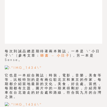
每次到誠品總是期待著兩本雜誌，一本是 \”小日
子\” (參考文章：
睇書 – 小日子
)，另一本是
Sense。
它也是一本綜合雜誌：時裝，電影，音樂，美食等
等，比較特別的是有兩位駐北京和東京的作家，每
期都介紹當地最新的文化，美食，好去處。當然，
每期都有主題，圖片中的一期來得剛好，介紹用單
車在台北遊走的好去處和路線，符合我九月的台灣
之旅。