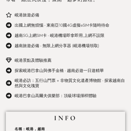
峴港旅遊必備
出國上網無煩惱 - 東南亞10國4G虛擬eSIM卡隨時待命
越南5G上網SIM卡 - 峴港機場即拿即用,上網不設限
越南旅遊必備 - 無限上網分享器 (峴港機場領取)
峴港景點及體驗推薦
探索峴港巴拿山與佛手金橋 - 越南必遊一日遊精華
峴港必訪：五行山門票 + 非物質文化遺產博物館 - 探索越南自
然與文化瑰寶
峴港巴拿山高爾夫俱樂部：頂級球場揮桿體驗
INFO
名稱：峴港，越南