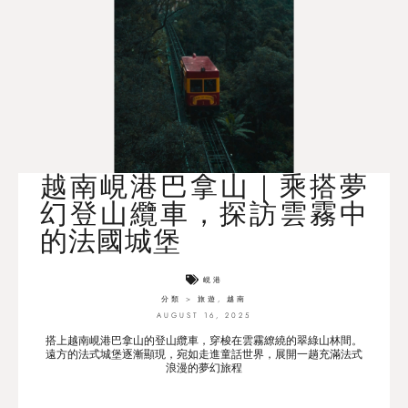
越南峴港巴拿山｜乘搭夢
幻登山纜車，探訪雲霧中
的法國城堡
峴港
分類 >
旅遊
,
越南
AUGUST 16, 2025
搭上越南峴港巴拿山的登山纜車，穿梭在雲霧繚繞的翠綠山林間。
遠方的法式城堡逐漸顯現，宛如走進童話世界，展開一趟充滿法式
浪漫的夢幻旅程