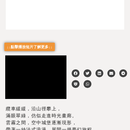
↓↓點擊播放短片了解更多↓↓
纜車緩緩，沿山徑攀上，
滿眼翠綠，仿似走進時光畫廊。
雲霧之間，空中城堡逐漸現形，
帶著一絲法式浪漫，展開一趟夢幻旅程。