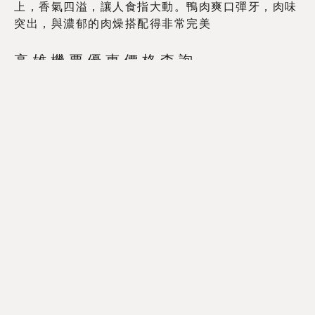
上，香氣四溢，讓人食指大動。鴨肉爽口彈牙，肉味
突出，與濃郁的肉燥搭配得非常完美
高雄機票優惠價格查詢
Trip.com
|
Klook
|
Booking.com
|
Skyscanner
高雄酒店住宿優惠價格查詢
Trip.com
|
Booking.com
|
Agoda
高雄景點門票及當地旅遊優惠
Klook
|
KKday
獨特煙燻滷製，鮮嫩多汁，
令人回味無窮
鴨肉珍的鴨肉飯選用新鮮的鴨肉，經過獨特的煙燻和
滷製過程，肉質鮮嫩多汁，香氣四溢。搭配上特製的