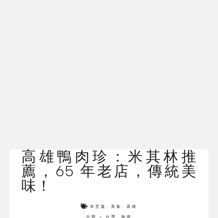
高雄鴨肉珍：米其林推
薦，65 年老店，傳統美
味！
米芝蓮
,
美食
,
高雄
分類 >
台灣
,
旅遊