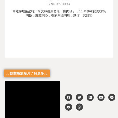
JUNE 27, 2024
高雄鹽埕區必吃！米其林推薦老店「鴨肉珍」，65 年傳承的美味鴨
肉飯，鮮嫩鴨心，香氣四溢肉燥，讓你一試難忘
↓↓點擊播放短片了解更多↓↓