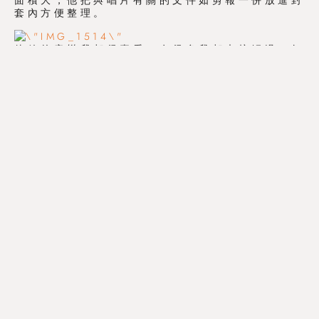
面積大，他把與唱片有關的文件如剪報一併放進封
套內方便整理。
他放的音樂我都很喜愛，有很多我都未接觸過，如
Tracey Thorn, This Mortal Call,
Brighter, BMX bandits 等等。播放時我不停
的做筆記，馬上打開 Spotify 把它們記下。與我
同行的美女介紹了 SoundHound app 給我，按
一下鍵，app 會自動辯認在播放中的音樂，替你
記下來，而且更會顯示歌詞，歌詞更會準確地跟著
歌曲來流動。
到最後他更與台下歡眾對話。他說他不會太過追求
高質素的音響，而選擇黑膠唱片也不是因為聲音質
素比其他媒介高一點點，而是對音樂的態度，例如
用黑膠唱片放 Post Rock 音樂是有另一種特別
的味道。他的觀點我都很認同，也是相近。這次講
座實在太精采，我開始成為了他的粉絲。
誠品黑膠節還有另一個講座即將在 11 月 14 日
(五) 晚上 7:30 舉行，主講嘉賓擁有超過 30 萬
張黑膠唱片！自然地，我已報名。(報名網址：
http://goo.gl/Bck1Oj
)