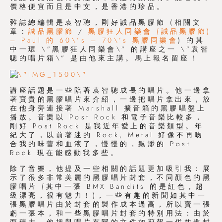
價格便宜而且是中文，是香港的珍品。
雜誌總編輯是袁智聰，剛好誠品黑膠節 (相關文
章：
誠品黑膠節
/
黑膠狂人同樂會 (誠品黑膠節)
– Paul 的 60\’s – 70\’s 黑膠同樂會
) 的其
中一環 \”黑膠狂人同樂會\” 的講座之一 \”袁智
聰的唱片箱\” 是由他來主講。馬上報名留座！
講座話題是一些陪著袁智聰成長的唱片。他一邊拿
著寶貴的黑膠唱片來介紹，一邊把唱片拿出來，放
在他身旁連接著 Marshall 擴音箱的黑膠唱盤上
播放。音樂以 Post Rock 和電子音樂比較多，
剛好 Post Rock 是我近年愛上的音樂類型。年
紀大了，以前著迷的 Rock, Metal 好像不再吻
合我的味蕾和血液了，慢慢的，飄渺的 Post
Rock 現在能感動我多些。
除了音樂，他提及一些相關的話題更加吸引我：展
示了很多非常美麗的黑膠唱片封套，不同顏色的黑
膠唱片 (其中一張 BMX Bandits 的是紅色，超
級漂亮，很有魅力！)，一些有趣的新聞如其中一
張黑膠唱片由於封套的製作成本過高，所以賣一張
虧一張本，和一些黑膠唱片封套的特別用法：由於