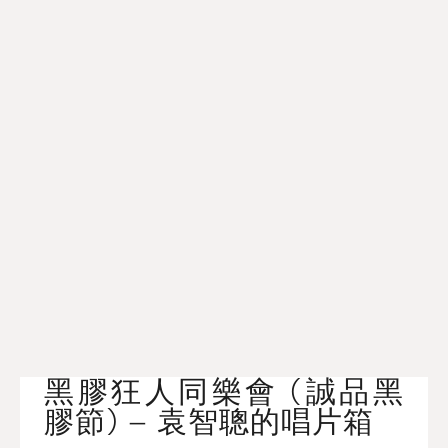
黑膠狂人同樂會 (誠品黑
膠節) – 袁智聰的唱片箱