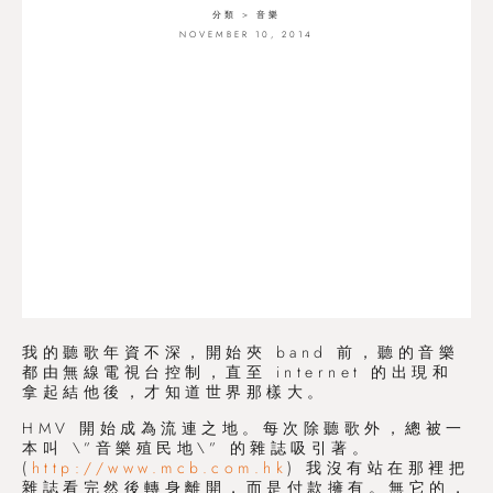
分類 >
音樂
NOVEMBER 10, 2014
我的聽歌年資不深，開始夾 band 前，聽的音樂
都由無線電視台控制，直至 internet 的出現和
拿起結他後，才知道世界那樣大。
HMV 開始成為流連之地。每次除聽歌外，總被一
本叫 \”音樂殖民地\” 的雜誌吸引著。
(
http://www.mcb.com.hk
) 我沒有站在那裡把
雜誌看完然後轉身離開，而是付款擁有。無它的，