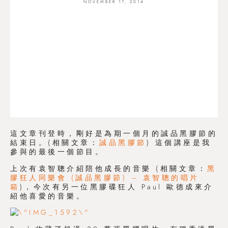
NOVEMBER 17, 2014
這文章刊登時，剛好是為期一個月的誠品黑膠節的
結束日。(相關文章：
誠品黑膠節
) 這個講座是我
參與的最後一個節目。
上次有袁智聰介紹陪他成長的音樂 (相關文章：
黑
膠狂人同樂會 (誠品黑膠節) – 袁智聰的唱片
箱
)，今次有另一位黑膠碟狂人 Paul 歐德成來介
紹他喜愛的音樂。