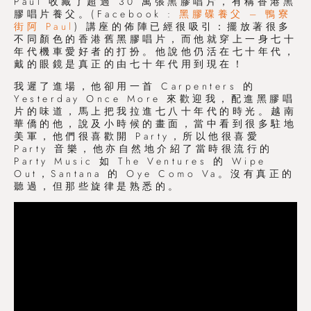
Paul 收藏了超過 30 萬張黑膠唱片，有稱香港黑
膠唱片養父。(Facebook :
黑膠碟養父 – 鴨寮
街阿 Paul
) 講座的佈陣已經很吸引：擺放著很多
不同顏色的香港舊黑膠唱片，而他就穿上一身七十
年代機車愛好者的打扮。他說他仍活在七十年代，
戴的眼鏡是真正的由七十年代用到現在！
我遲了進場，他卻用一首 Carpenters 的
Yesterday Once More 來歡迎我，配進黑膠唱
片的味道，馬上把我拉進七八十年代的時光。越南
華僑的他，說及小時候的畫面，當中看到很多駐地
美軍，他們很喜歡開 Party，所以他很喜愛
Party 音樂，他亦自然地介紹了當時很流行的
Party Music 如 The Ventures 的 Wipe
Out，Santana 的 Oye Como Va。沒有真正的
聽過，但那些旋律是熟悉的。