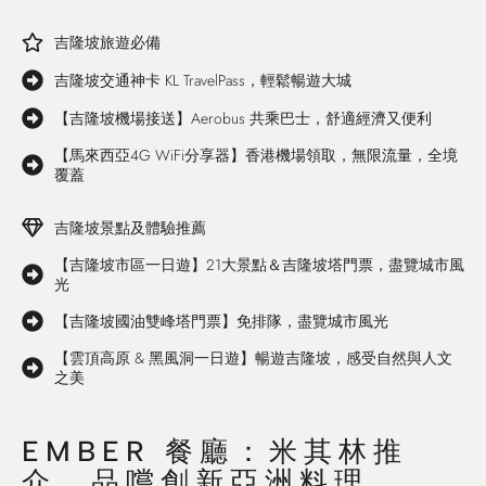
吉隆坡旅遊必備
吉隆坡交通神卡 KL TravelPass，輕鬆暢遊大城
【吉隆坡機場接送】Aerobus 共乘巴士，舒適經濟又便利
【馬來西亞4G WiFi分享器】香港機場領取，無限流量，全境
覆蓋
吉隆坡景點及體驗推薦
【吉隆坡市區一日遊】21大景點＆吉隆坡塔門票，盡覽城市風
光
【吉隆坡國油雙峰塔門票】免排隊，盡覽城市風光
【雲頂高原 & 黑風洞一日遊】暢遊吉隆坡，感受自然與人文
之美
EMBER 餐廳：米其林推
介，品嚐創新亞洲料理