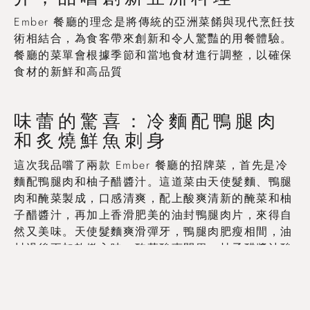
Ember 餐廳的理念是將傳統的亞洲菜餚與現代烹飪技
術相結合，為食客帶來創新和令人驚豔的用餐體驗。
餐廳的菜單會根據季節和當地食材進行調整，以確保
食材的新鮮和高品質
味蕾的驚喜：冷麵配鴨腿肉
和炙燒鮮魚刺身
這次我品嚐了兩款 Ember 餐廳的招牌菜，首先是冷
麵配鴨腿肉和柚子醋醬汁。這道菜由天使髮麵、鴨腿
肉和醃菜製成，口感清爽，配上酸爽清新的醃菜和柚
子醋醬汁，再加上香滑肥美的油封鴨腿肉片，來得自
然又美味。天使髮麵爽滑彈牙，鴨腿肉肥瘦相間，油
封過後更加軟嫩入味，醃菜酸爽開胃，柚子醋醬汁酸
甜清新，將所有食材的味道完美融合。這道菜不僅美
味，而且營養均衡，很適合夏季食用