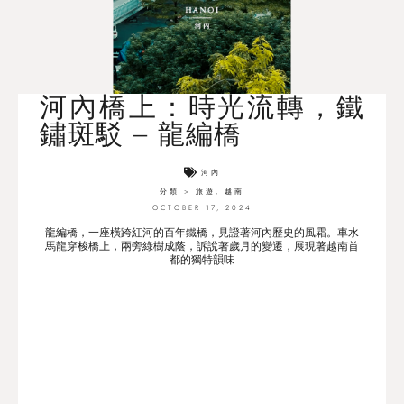
河內橋上：時光流轉，鐵
鏽斑駁 – 龍編橋
河內
分類 >
旅遊
,
越南
OCTOBER 17, 2024
龍編橋，一座橫跨紅河的百年鐵橋，見證著河內歷史的風霜。車水
馬龍穿梭橋上，兩旁綠樹成蔭，訴說著歲月的變遷，展現著越南首
都的獨特韻味