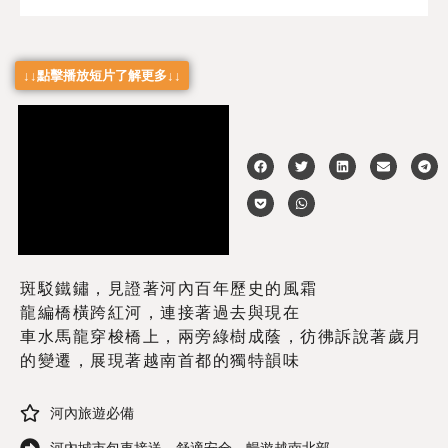
↓↓點擊播放短片了解更多↓↓
斑駁鐵鏽，見證著河內百年歷史的風霜
龍編橋橫跨紅河，連接著過去與現在
車水馬龍穿梭橋上，兩旁綠樹成蔭，彷彿訴說著歲月
的變遷，展現著越南首都的獨特韻味
河內旅遊必備