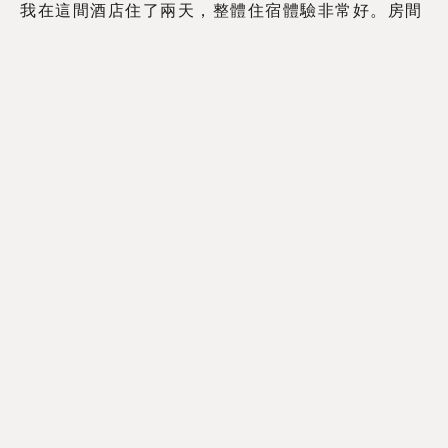
我在這間酒店住了兩天，整體住宿體驗非常好。房間
舒適、設施齊全，服務人員很親切。一流的地點加上
親民的價格，讓我在胡志明市的旅行更加輕鬆愉快
胡志明市機票優惠價格查詢
Trip.com
|
Klook
|
Booking.com
|
Skyscanner
胡志明市酒店住宿優惠價格查詢
Trip.com
|
Booking.com
|
Agoda
胡志明市景點門票及當地旅遊優惠
Klook
|
KKday
前往胡志明市旅遊，
MEANDER SAIGON
HOSTEL 是你的最佳選擇