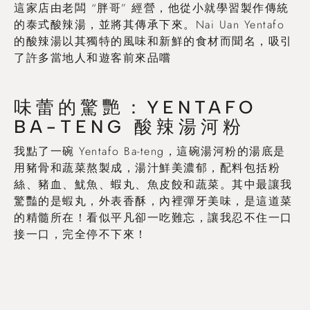
這家店由老闆 “胖哥” 經營，他從小就學習製作傳統
的泰式酸辣湯，並將其傳承下來。Nai Uan Yentafo
的酸辣湯以其獨特的風味和新鮮的食材而聞名，吸引
了許多當地人和遊客前來品嚐
味蕾的驚艷：YENTAFO
BA-TENG 酸辣湯河粉
我點了一碗 Yentafo Ba-teng，這碗湯河粉的湯底是
用豬骨和蔬菜熬製成，湯汁鮮美濃郁，配料包括粉
絲、豬血、魷魚、蝦丸、魚皮餃和蔬菜。其中最讓我
驚豔的是蝦丸，外表香酥，內裡彈牙美味，是這道菜
的精髓所在！看似平凡卻一吃難忘，讓我忍不住一口
接一口，完全停不下來！
曼谷機票優惠價格查詢
Trip.com
|
Klook
|
Booking.com
|
Skyscanner