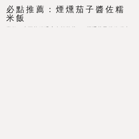
必點推薦：煙燻茄子醬佐糯
米飯
當然，也不能錯過店內招牌菜——煙燻茄子醬佐糯米
飯（Smoked Eggplant Dip served with Sticky
Rice）。茄子經過煙燻後，散發出迷人的香氣，搭配
軟糯的糯米飯，口感豐富，令人回味無窮
寮國龍坡邦機票優惠價格查詢
Trip.com
|
Klook
|
Booking.com
|
Skyscanner
寮國龍坡邦
酒店住宿優惠價格查詢
Trip.com
|
Booking.com
|
Agoda
寮國龍坡邦
景點門票及當地旅遊優
惠
Klook
|
KKday