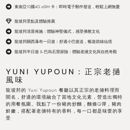
東南亞10國4G eSIM 卡：即時電子郵件發送，輕鬆上網無憂
龍坡邦景點及體驗推薦
龍坡邦清晨佈施：體驗神聖儀式，感受佛教文化
龍坡邦關西瀑布一日遊：舒適小巴接送，暢遊碧綠仙境
龍坡邦半日遊 & 巴烏石窟探險：體驗老撾文化與自然奇觀
YUNI YUPOUN：正宗老撾
風味
龍坡邦的 Yuni Yupoun 餐廳以其正宗的老撾料理而
聞名，舒適的環境融合了當地文化元素，營造出獨特
的用餐氛圍。我點了一份豬肉炒麵，麵條Q彈，豬肉
鮮嫩，搭配著老撾特有的香料，每一口都是味蕾的享
受