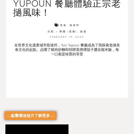
YUPOUN 餐廳體驗正宗老
撾風味！
美食
,
龍坡邦
分類 >
寮國 (老撾)
,
旅遊
FEBRUARY 19, 2025
在世界文化遺產城市龍坡邦，Yuni Yupoun 餐廳成為了我探索老撾美
食文化的起點。品嚐了豬肉炒麵和招牌菜煙燻茄子醬佐糯米飯，每
一口都是味蕾的享受
↓↓點擊播放短片了解更多↓↓