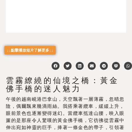
↓↓點擊播放短片了解更多↓↓
雲霧繚繞的仙境之橋：黃金
佛手橋的迷人魅力
午後的越南峴港巴拿山，天空飄著一層薄霧，忽晴忽
陰，偶爾飄來幾滴雨絲。我搭乘著纜車，緩緩上升，
眼前景色也逐漸變得迷幻。當纜車抵達山腰，映入眼
簾的是那座令人驚嘆的黃金佛手橋，它彷彿從雲霧中
伸出宛如神靈的巨手，捧著一條金色的帶子，引領著