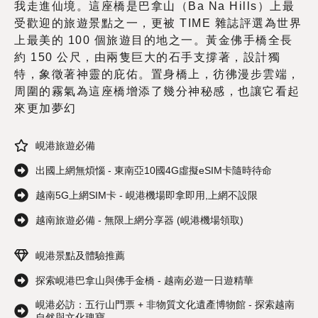
我走進仙境。這座橋是巴拿山（Ba Na Hills）上最
受歡迎的旅遊景點之一，更被 TIME 雜誌評選為世界
上最美的 100 個旅遊目的地之一。黃金佛手橋全長
約 150 公尺，由兩隻巨大的石手支撐著，設計獨
特，象徵著神靈的庇佑。置身橋上，彷彿漫步雲端，
周圍的霧氣為這座橋增添了幾分神秘感，也讓它看起
來更加夢幻
峴港旅遊必備
出國上網無煩惱 - 東南亞10國4G虛擬eSIM卡隨時待命
越南5G上網SIM卡 - 峴港機場即拿即用,上網不設限
越南旅遊必備 - 無限上網分享器 (峴港機場領取)
峴港景點及體驗推薦
探索峴港巴拿山與佛手金橋 - 越南必遊一日遊精華
峴港必訪：五行山門票 + 非物質文化遺產博物館 - 探索越南
自然與文化瑰寶