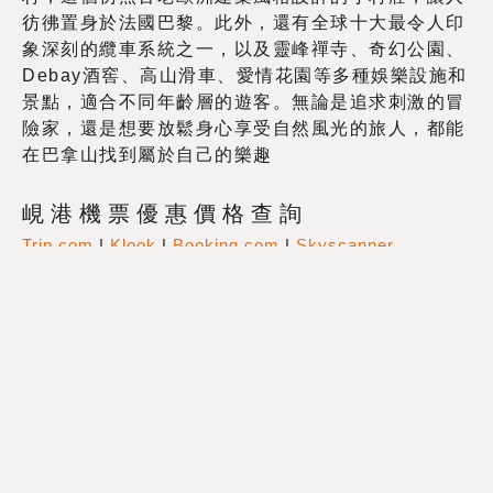
彷彿置身於法國巴黎。此外，還有全球十大最令人印
象深刻的纜車系統之一，以及靈峰禪寺、奇幻公園、
Debay酒窖、高山滑車、愛情花園等多種娛樂設施和
景點，適合不同年齡層的遊客。無論是追求刺激的冒
險家，還是想要放鬆身心享受自然風光的旅人，都能
在巴拿山找到屬於自己的樂趣
峴港機票優惠價格查詢
Trip.com
|
Klook
|
Booking.com
|
Skyscanner
峴港
酒店住宿優惠價格查詢
Trip.com
|
Booking.com
|
Agoda
峴港
景點門票及當地旅遊優惠
Klook
|
KKday
巴拿山旅遊小貼士