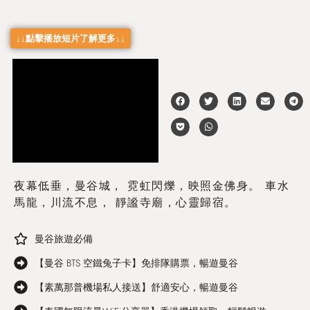
↓↓點擊播放短片了解更多↓↓
夜幕低垂，曼谷城， 霓虹閃爍，映照金佛身。 車水
馬龍，川流不息， 靜謐寺廟，心靈歸宿。
曼谷旅遊必備
【曼谷 BTS 空鐵兔子卡】免排隊購票，暢遊曼谷
【素萬那普機場私人接送】舒適安心，暢遊曼谷