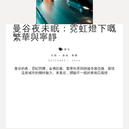
曼谷夜未眠：霓虹燈下嘅
繁華與寧靜
曼谷
分類 >
旅遊
,
泰國
DECEMBER 1, 2024
曼谷的夜，霓虹閃爍，金佛莊嚴。繁華街景與靜謐寺廟交織，展現
這座城市的獨特魅力。來曼谷，體驗不一樣的東南亞風情