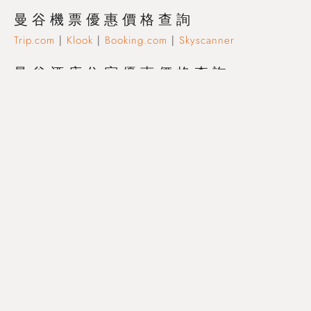
曼谷機票優惠價格查詢
Trip.com
|
Klook
|
Booking.com
|
Skyscanner
曼谷酒店住宿優惠價格查詢
Trip.com
|
Booking.com
|
Agoda
曼谷景點門票及當地旅遊優惠
Klook
|
KKday
曼谷旅遊必備、不可錯過
【曼谷DIORA Luxe Sukhumvit】全身心放鬆，盡享泰式按摩之