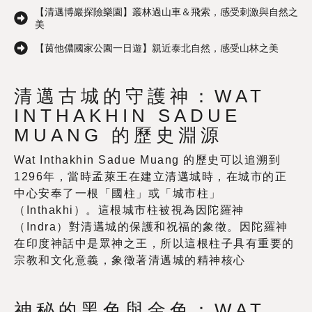
【清邁博巖探險樂園】叢林過山車＆飛索，感受刺激與自然之
美
【茵他儂國家公園一日遊】親近泰北自然，感受山林之美
清邁古城的守護神：WAT
INTHAKHIN SADUE
MUANG 的歷史淵源
Wat Inthakhin Sadue Muang 的歷史可以追溯到
1296年，當時孟萊王在建立清邁城時，在城市的正
中心安奉了一根「國柱」或「城市柱」
（Inthakhi）。這根城市柱被視為因陀羅神
（Indra）對清邁城的保護和祝福的象徵。因陀羅神
在印度神話中是眾神之王，所以這根柱子具有重要的
宗教和文化意義，象徵著清邁城的精神核心
神秘的黑色與金色：WAT