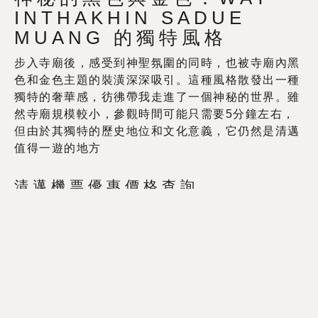
INTHAKHIN SADUE
MUANG 的獨特風格
步入寺廟後，感受到神聖氛圍的同時，也被寺廟內黑
色和金色主題的裝潢深深吸引。這種風格散發出一種
獨特的奢華感，彷彿帶我走進了一個神秘的世界。雖
然寺廟規模較小，參觀時間可能只需要5分鐘左右，
但由於其獨特的歷史地位和文化意義，它仍然是清邁
值得一遊的地方
清邁機票優惠價格查詢
Trip.com
|
Klook
|
Booking.com
|
Skyscanner
清邁酒店住宿優惠價格查詢
Trip.com
|
Booking.com
|
Agoda
清邁景點門票及當地旅遊優惠
Klook
|
KKday